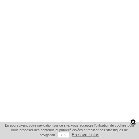
En poursuivant votre navigation sur ce site, vous acceptez l'utilisation de cookies pour
vous proposer des contenus et publicité ciblées et réaliser des statistiques de
En savoir plus
navigation.
OK