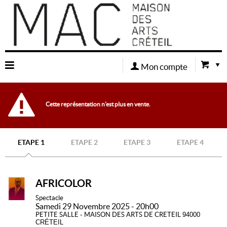
Mon compte
Retour
Cette représentation n'est plus en vente.
à
l'accueil
ETAPE 1
ETAPE 2
ETAPE 3
ETAPE 4
Retour
AFRICOLOR
Spectacle
au site
Samedi 29 Novembre 2025 - 20h00
PETITE SALLE - MAISON DES ARTS DE CRETEIL
94000
CRÉTEIL