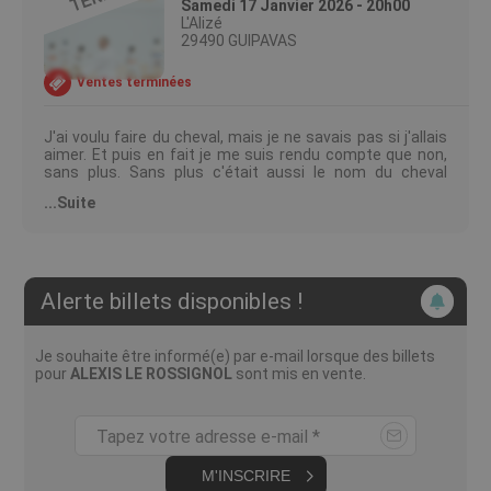
Samedi 17 Janvier 2026 - 20h00
L'Alizé
29490 GUIPAVAS
Ventes terminées
J'ai voulu faire du cheval, mais je ne savais pas si j'allais
aimer. Et puis en fait je me suis rendu compte que non,
sans plus. Sans plus c'était aussi le nom du cheval
d'ailleurs. C'est fou non ?
...Suite
Dans son nouveau spectacle, Alexis Le Rossignol
mélange storytelling et philosophie de frigo et tente de
répondre à une question simple, mais chiante : qu'est-ce
qu'on fait de nos vies ?
Organisateur : 213 Productions
Alerte billets disponibles !
Licence Prod : R-22-004590
Je souhaite être informé(e) par e-mail lorsque des billets
pour
ALEXIS LE ROSSIGNOL
sont mis en vente.
Tapez votre adresse e-mail *
M'INSCRIRE