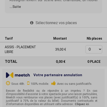
Rossignol revient sur scène avec Chamboulé, un nouvel
opus qui n'aurait jamais dû exister.
...Suite
Chamboulé, c'est l'histoire d'un humoriste lancé dans
l'écriture d'un nouveau spectacle, mais rapidement
rattrapé par la vie et son lot d'imprévus - parmi lesquels
une future paternité qui vient bousculer ses plans.
Sélectionnez vos places
Connu pour sa capacité à rendre drôle n'importe quel
sujet, Alexis Le Rossignol déploie avec finesse et
autodérision sa vision d'un monde bouleversé et
bouleversant, en explorant comme à son habitude, les
multiples thèmes qui font sa signature, bien au-delà de
Tarif
Montant
Nb places
ce seul événement.
ASSIS - PLACEMENT
39,00
Organisateur : SEE YOU SOON
LIBRE
Licence Prod : L-D-2021-003908 I D-2021-003907
Contact PMR : billetterie@seeyousoon.info
TOTAL
0,00
0
PLACE
Votre partenaire annulation
Sous 48h.
100% mobile.
Avec ou sans justificatifs.
Besoin de flexibilité ou de répondre à un imprévu ? En cas
d’impossibilité d’assister à votre spectacle pour une raison particulière,
Meetch vous rembourse vos places (avec justificatif(s) à 100%, sans
justificatif à 70% de la valeur du billet). Documents contractuels et
d'information disponibles en utilisant cette adresse :
Cliquez ici
.