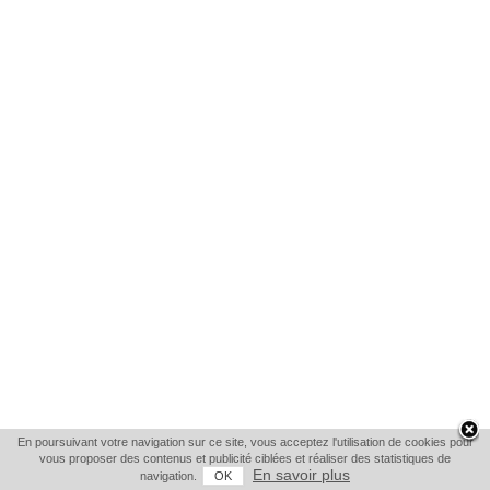
En poursuivant votre navigation sur ce site, vous acceptez l'utilisation de cookies pour
vous proposer des contenus et publicité ciblées et réaliser des statistiques de
En savoir plus
navigation.
OK