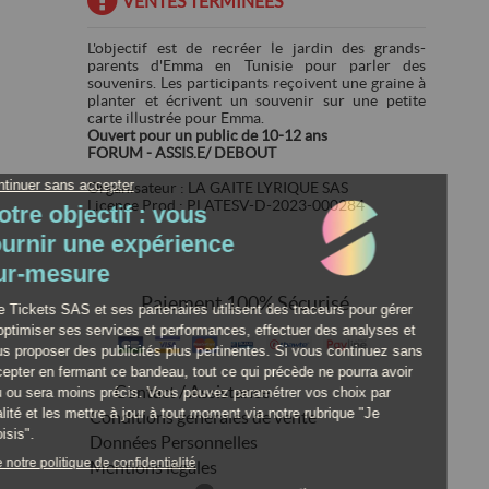
VENTES TERMINÉES
L'objectif est de recréer le jardin des grands-
parents d'Emma en Tunisie pour parler des
souvenirs. Les participants reçoivent une graine à
planter et écrivent un souvenir sur une petite
carte illustrée pour Emma.
Ouvert pour un public de 10-12 ans
FORUM - ASSIS.E/ DEBOUT
Organisateur : LA GAITE LYRIQUE SAS
Licence Prod : PLATESV-D-2023-000284
Paiement 100% Sécurisé
Contact / Assistance
Conditions générales de vente
Données Personnelles
Mentions légales