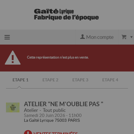
Mon compte
Retour
Cette représentation n'est plus en vente.
à
ETAPE 1
ETAPE 2
ETAPE 3
ETAPE 4
l'accueil
Retour
ATELIER "NE M'OUBLIE PAS "
Atelier
Tout public
Samedi 20 Juin 2026 - 11h00
au site
La Gaîté Lyrique
75003 PARIS