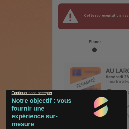
Cette représentation n'est
Places
AU LAR
Vendredi 26
Théâtre Silv
Ventes 
VENDREDI 26
AU LARGE Fes
corniche à M
...Suite