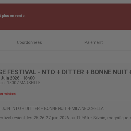
 plus en vente.
Coordonnées
Paiement
GE FESTIVAL - NTO + DITTER + BONNE NUIT
 Juin 2026 - 18h00
ain
13007 MARSEILLE
terminées
 JUIN : NTO + DITTER + BONNE NUIT + MILA NECCHELLA
tival revient les 25-26-27 juin 2026 au Théâtre Silvain, magnifique a
arseille.