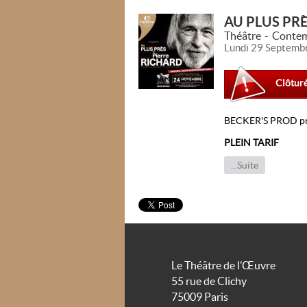
AU PLUS PRÈ
Théâtre
Contem
Lundi 29 Septemb
Clôtur
BECKER'S PROD pr
PLEIN TARIF
Carré or : 48 €
Catégorie 1 : 40 €
...Suite
Catégorie 2 : 32 €
Catégorie 3 : 19 €
Durée : 1h30
Pitch: "Au plus prè
une rencontre inédit
curieuse impression
salon de l'artiste. 
Le Théâtre de l’Œuvre
évoquera sa carrièr
55 rue de Clichy
hilarants avec Jean
75009 Paris
Mireille Darc, Jane