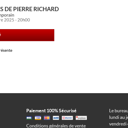
S DE PIERRE RICHARD
porain
re 2025 - 20h00
é
ésente
s de Pierre Richard » propose
e, un entretien spectacle durant lequel le public a la
 de se retrouver pendant plus d'une heure et demie dans le
Pierre Richard est l'un des derniers géants du cinéma. Il
Paiement 100% Sécurisé
Le bureau
e, son métier de comédien et plus de 40 ans de souvenirs
lundi au j
 Carmet, Georges Brassens, Bernard Blier, Gérard Depardieu,
 Birkin ou encore Johnny Hallyday. Une soirée de partage et
vendredi 
Conditions générales de vente