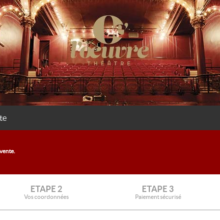
te
 vente.
ETAPE 2
ETAPE 3
Vos coordonnées
Paiement sécurisé