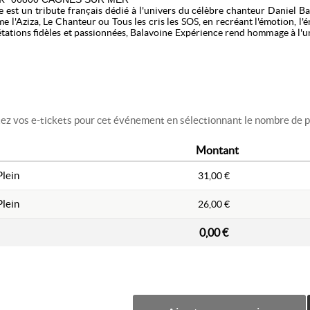
 est un tribute français dédié à l'univers du célèbre chanteur Daniel Bal
l'Aziza, Le Chanteur ou Tous les cris les SOS, en recréant l'émotion, l'én
étations fidèles et passionnées, Balavoine Expérience rend hommage à l'un
PMR, contactez directement le Casino Terrazur sur ce numéro de téléphon
z vos e-tickets pour cet événement en sélectionnant le nombre de pl
Montant
lein
31,00 €
lein
26,00 €
0,00 €