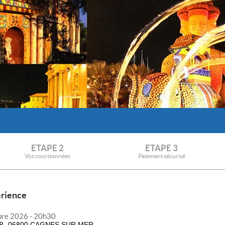
ETAPE 2
ETAPE 3
Vos coordonnées
Paiement sécurisé
érience
bre 2026 - 20h30
R
06800 CAGNES SUR MER