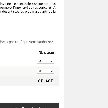
avoine. Le spectacle revisite ses plus
ergie et l'intensité de ses concerts. A
 des artistes les plus marquants de la
e : 04 92 27 14 40.
aces par tarif que vous souhaitez :
Nb places
0
PLACE