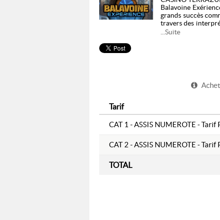
Balavoine Exérience
grands succès comme 
travers des interpr
chanson française.
...Suite
Pour les questions 
Achete
Tarif
CAT 1 - ASSIS NUMEROTE - Tarif P
CAT 2 - ASSIS NUMEROTE - Tarif P
TOTAL