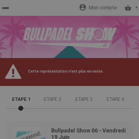
Mon compte
Accueil
billetterie
Site
Cette représentation n'est plus en vente.
officiel
ETAPE 1
ETAPE 2
ETAPE 3
ETAPE 4
Bullpadel Show 06 - Vendredi
19 Juin