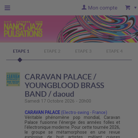
Mon compte
Accueil
billetterie
ETAPE 1
ETAPE 2
ETAPE 3
ETAPE 4
Site
officiel
CARAVAN PALACE /
YOUNGBLOOD BRASS
BAND / daoud
Samedi 17 Octobre 2026 - 20h00
CARAVAN PALACE
(Electro-swing - France)
Véritable phénomène pop mondial, Caravan
Palace fusionne l'énergie des années folles et
l'électronique moderne. Pour cette tournée 2026,
le groupe se métamorphose en une revue
explosive de huit artistes, mêlant cuivres