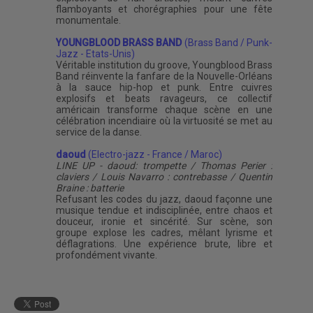
flamboyants et chorégraphies pour une fête
monumentale.
YOUNGBLOOD BRASS BAND
(Brass Band / Punk-
Jazz - Etats-Unis)
Véritable institution du groove, Youngblood Brass
Band réinvente la fanfare de la Nouvelle-Orléans
à la sauce hip-hop et punk. Entre cuivres
explosifs et beats ravageurs, ce collectif
américain transforme chaque scène en une
célébration incendiaire où la virtuosité se met au
service de la danse.
daoud
(Electro-jazz - France / Maroc)
LINE UP - daoud: trompette / Thomas Perier :
claviers / Louis Navarro : contrebasse / Quentin
Braine : batterie
Refusant les codes du jazz, daoud façonne une
musique tendue et indisciplinée, entre chaos et
douceur, ironie et sincérité. Sur scène, son
groupe explose les cadres, mêlant lyrisme et
déflagrations. Une expérience brute, libre et
profondément vivante.