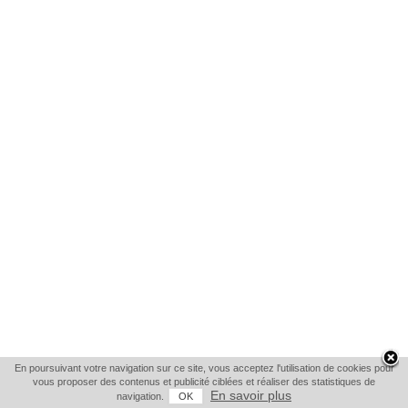
En poursuivant votre navigation sur ce site, vous acceptez l'utilisation de cookies pour
vous proposer des contenus et publicité ciblées et réaliser des statistiques de
En savoir plus
navigation.
OK