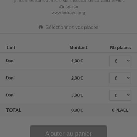
personnes sans domicile via l'association La Cloche.Plus
d'infos sur
www.lacloche.org
Sélectionnez vos places
Tarif
Montant
Nb places
1,00
Don
2,00
Don
5,00
Don
TOTAL
0,00
0
PLACE