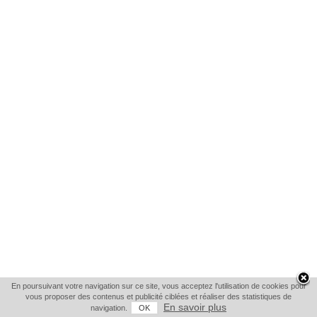
En poursuivant votre navigation sur ce site, vous acceptez l'utilisation de cookies pour
vous proposer des contenus et publicité ciblées et réaliser des statistiques de
En savoir plus
navigation.
OK