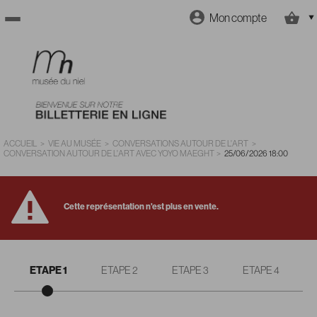
Mon compte
Retour
à
l'accueil
ACCUEIL
>
VIE AU MUSÉE
>
CONVERSATIONS AUTOUR DE L'ART
>
CONVERSATION AUTOUR DE L'ART AVEC YOYO MAEGHT
>
25/06/2026
18:00
Retour
Cette représentation n'est plus en vente.
au site
ETAPE 1
ETAPE 2
ETAPE 3
ETAPE 4