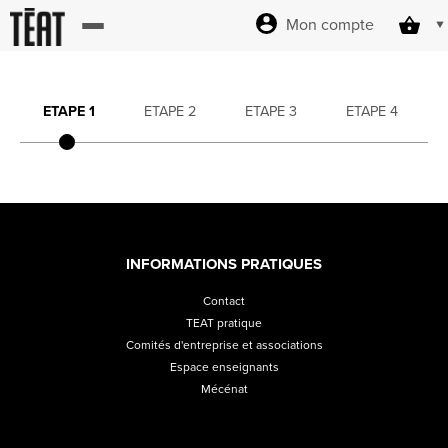
Mon compte
Accueil
ETAPE 1
ETAPE 2
ETAPE 3
ETAPE 4
billetterie
Site officiel
INFORMATIONS PRATIQUES
Contact
Revendez
TEAT pratique
Comités d'entreprise et associations
vos billets
Espace enseignants
Mécénat