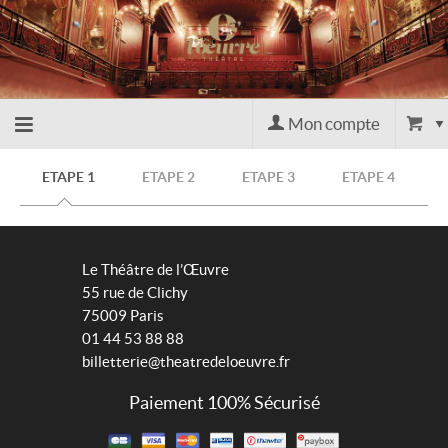
Mon compte
Retour
ETAPE 1
ETAPE 2
ETAPE 3
ETAPE 4
à
Le Théâtre de l’Œuvre
l'accueil
55 rue de Clichy
75009 Paris
01 44 53 88 88
Retour
billetterie@theatredeloeuvre.fr
au site
Paiement 100% Sécurisé