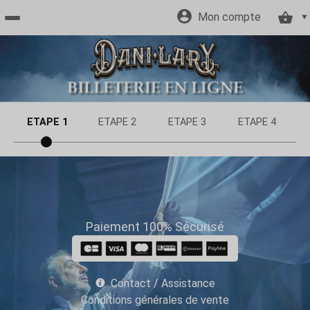
Mon compte
Accueil
billetterie
ETAPE 1
ETAPE 2
ETAPE 3
ETAPE 4
Site
officiel
Paiement 100% Sécurisé
Contact / Assistance
Conditions générales de vente