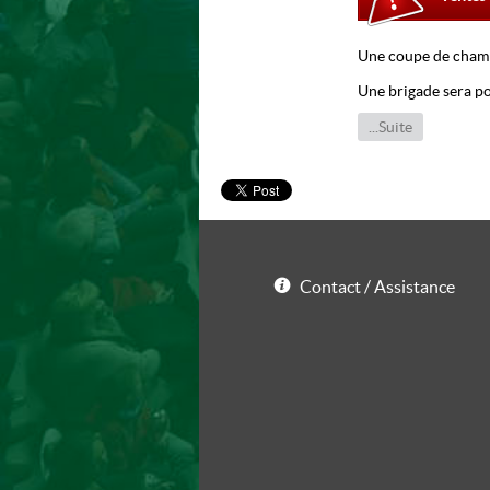
Une coupe de champ
Une brigade sera pos
et l'installation dan
...Suite
Les prix sont fixés e
Organisateur : Ô Th
Contact / Assistance