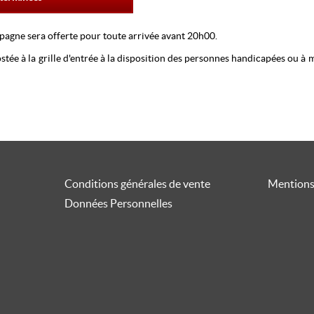
agne sera offerte pour toute arrivée avant 20h00.
tée à la grille d'entrée à la disposition des personnes handicapées ou à mob
s la salle et à la fin du spectacle pour le retour au véhicule.
n fonction de la visibilité dans la salle.
éâtre ce soir
Conditions générales de vente
Mentions
Données Personnelles