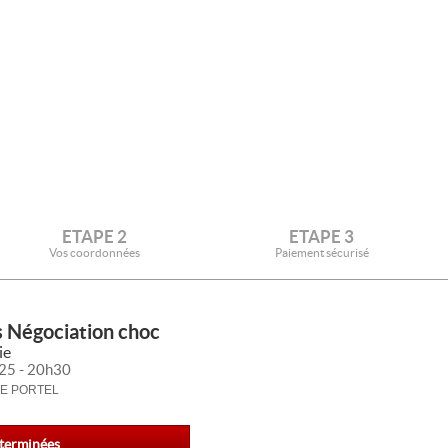
ETAPE 2
ETAPE 3
Vos coordonnées
Paiement sécurisé
s Négociation choc
ie
25 - 20h30
LE PORTEL
 terminées