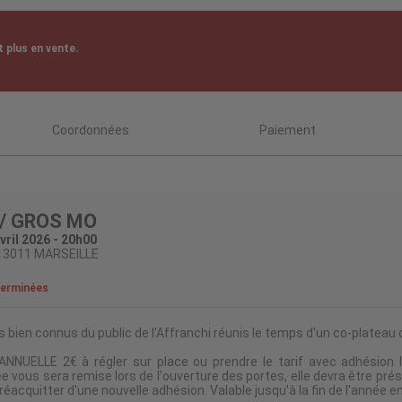
 plus en vente.
Coordonnées
Paiement
 / GROS MO
ril 2026 - 20h00
3011 MARSEILLE
terminées
s bien connus du public de l'Affranchi réunis le temps d'un co-plateau 
NNUELLE 2€ à régler sur place ou prendre le tarif avec adhésion l
e vous sera remise lors de l'ouverture des portes, elle devra être pr
réacquitter d'une nouvelle adhésion. Valable jusqu'à la fin de l'année e