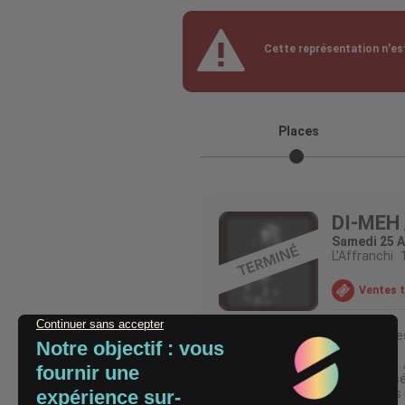
Cette représentation n'est
Places
DI-MEH
Samedi 25 Av
L'Affranchi
1
Ventes 
Deux artiste
*ADHESION A
personnalisé
ne pas vous 