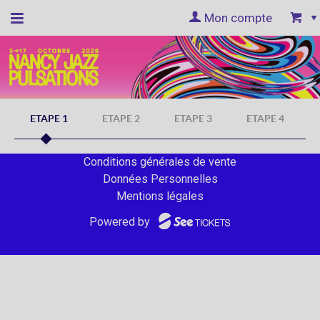
Mon compte
Accueil
billetterie
ETAPE 1
ETAPE 2
ETAPE 3
ETAPE 4
Site
Conditions générales de vente
officiel
Données Personnelles
Mentions légales
Powered by