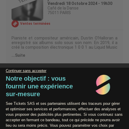
Vendredi 18 Octobre 2024 - 19h30
Café de la Danse
75011 PARIS
Ventes terminées
Pianiste et compositeur américain, Dustin O'Halloran a
enregistré six albums solo sous son nom. En 2019, il a
créé la composition électronique 1 0 0 1 au Liquid Music
Series de Minneapolis avec la chorégraphe Fukiko
...Suite
Takase.
Le dernier disque d'O'Halloran, du même nom, sorti chez
Deutsche Grammophon en mars 2024 est une extension
de cette composition, s'éloignant de la musique
introspective pour piano solo avec laquelle il s'est d'abord
fait connaître.
Paiement 100% Sécurisé
Contact / Assistance
Conditions générales de vente