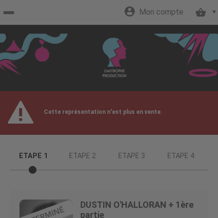
Mon compte
Accueil
billetterie
Site
Cette représentation n'est plus en vente.
officiel
ETAPE 1
ETAPE 2
ETAPE 3
ETAPE 4
DUSTIN O'HALLORAN + 1ère
partie