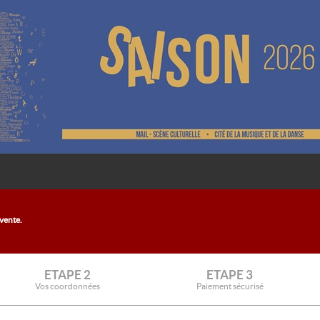
 vente.
ETAPE 2
ETAPE 3
Vos coordonnées
Paiement sécurisé