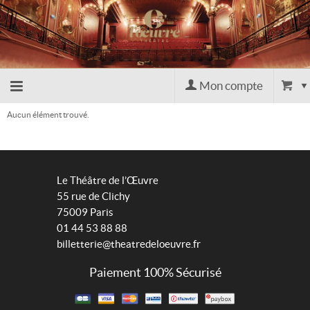
Mon compte
Aucun élément trouvé.
Retour
à
Le Théâtre de l’Œuvre
l'accueil
55 rue de Clichy
75009 Paris
01 44 53 88 88
Retour
billetterie@theatredeloeuvre.fr
au site
Paiement 100% Sécurisé