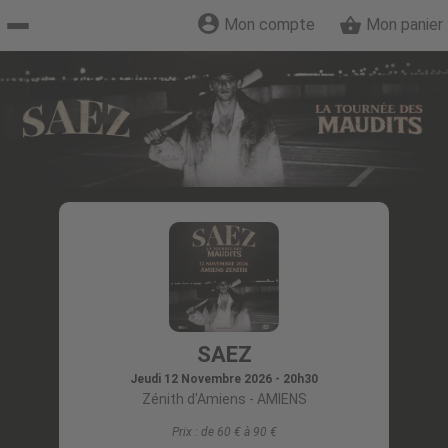
Mon compte
Mon panier
Accueil
billetterie
Site
officiel
SAEZ
Jeudi 12 Novembre 2026 - 20h30
Zénith d'Amiens
- AMIENS
Prix :
de 60 € à 90