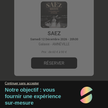
SAEZ
Samedi 12 Décembre 2026 - 20h30
Galaxie
- AMNÉVILLE
Prix :
de 60 € à 90
RÉSERVER
Paiement 100% Sécurisé