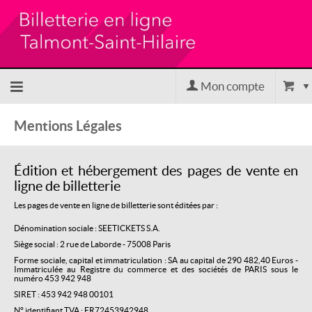
Mon compte
Retour
Mentions Légales
à
Édition et hébergement des pages de vente en
ligne de billetterie
l'accueil
Les pages de vente en ligne de billetterie sont éditées par :
Dénomination sociale : SEETICKETS S.A.
Retour
Siège social : 2 rue de Laborde - 75008 Paris
Forme sociale, capital et immatriculation : SA au capital de 290 482,40 Euros -
Immatriculée au Registre du commerce et des sociétés de PARIS sous le
au site
numéro 453 942 948
SIRET : 453 942 948 00101
N° identifiant TVA : FR72453942948