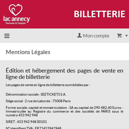
Mon compte
Accueil
Mentions Légales
billetterie
Édition et hébergement des pages de vente en
ligne de billetterie
Site
Les pages de vente en ligne de billetterie sont éditées par :
Dénomination sociale : SEETICKETS S.A.
officiel
Siège social : 2 rue de Laborde - 75008 Paris
Forme sociale, capital et immatriculation : SA au capital de 290 482,40 Euros -
Immatriculée au Registre du commerce et des sociétés de PARIS sous le
numéro 453 942 948
SIRET : 453 942 948 00101
N° identifiant TVA : FR72453942948