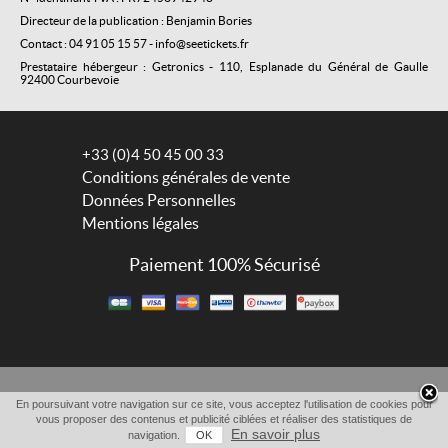
Directeur de la publication : Benjamin Bories
Contact : 04 91 05 15 57 - info@seetickets.fr
Prestataire hébergeur : Getronics - 110, Esplanade du Général de Gaulle
92400 Courbevoie
+33 (0)4 50 45 00 33
Conditions générales de vente
Données Personnelles
Mentions légales
Paiement 100% Sécurisé
En poursuivant votre navigation sur ce site, vous acceptez l'utilisation de cookies pour
vous proposer des contenus et publicité ciblées et réaliser des statistiques de
En savoir plus
navigation.
OK