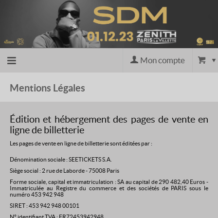
Mon compte
Accueil
Mentions Légales
billetterie
Édition et hébergement des pages de vente en
ligne de billetterie
Site
Les pages de vente en ligne de billetterie sont éditées par :
Dénomination sociale : SEETICKETS S.A.
officiel
Siège social : 2 rue de Laborde - 75008 Paris
Forme sociale, capital et immatriculation : SA au capital de 290 482,40 Euros -
Immatriculée au Registre du commerce et des sociétés de PARIS sous le
numéro 453 942 948
SIRET : 453 942 948 00101
N° identifiant TVA : FR72453942948