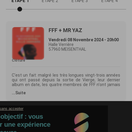
ETAPE 1
ETAPE 2
ETAPE 3
ETAPE 4
FFF + MR YAZ
Vendredi 08 Novembre 2024 - 20h00
Halle Verrière
57960 MEISENTHAL
Clôturé
C'est un fait: malgré les très longues vingt-trois années
qui ont passé depuis la sortie de Vierge, leur dernier
album en date, les quatre membres de FFF n'ont jamais
pensé un seul instant à se séparer.
...Suite
“Il fallait juste que les planètes s'alignent”
Marco Prince, Nicolas Baby, Yarol Poupaud et Krichou
Monthieu reviennent en novembre 2023 avec un nouvel
album, baptisé I SCREAM, pour le jaillissement des tripes
qu'il représente, et renouera en mars 2024 avec la scène,
son tout premier amour, le long d'une tournée partout en
France avec leur fusion de rock et de funk parée pour
faire balloter les corps dans un tourbillon charnel.
“Les concerts, c'est notre espace de jeu, l'absence