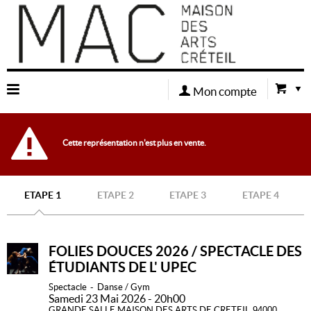
Mon compte
Retour
Cette représentation n'est plus en vente.
à
l'accueil
ETAPE 1
ETAPE 2
ETAPE 3
ETAPE 4
Retour
FOLIES DOUCES 2026 / SPECTACLE DES
ÉTUDIANTS DE L' UPEC
au site
Spectacle
Danse / Gym
Samedi 23 Mai 2026 - 20h00
GRANDE SALLE MAISON DES ARTS DE CRETEIL
94000