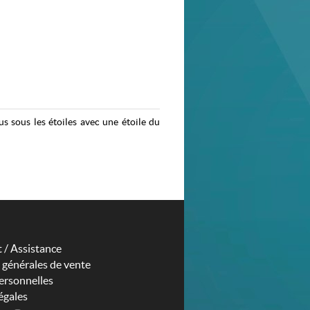
s sous les étoiles avec une étoile du
 / Assistance
 générales de vente
rsonnelles
égales