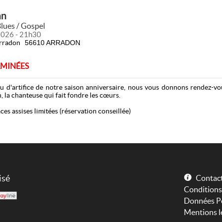
nn
Blues / Gospel
2026 - 21h30
Arradon
56610 ARRADON
RMINÉES
u d'artifice de notre saison anniversaire, nous vous donnons rendez-vou
, la chanteuse qui fait fondre les cœurs.
ces assises limitées (réservation conseillée)
isé
Contact
Conditions
Données Pe
Mentions l