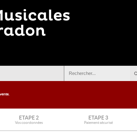
 vente.
ETAPE 2
ETAPE 3
Vos coordonnées
Paiement sécurisé