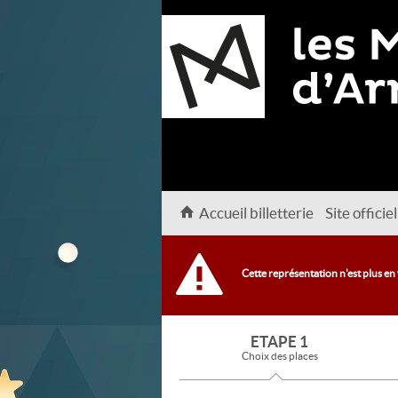
Accueil billetterie
Site officiel
Cette représentation n'est plus en
ETAPE 1
Choix des places