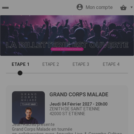
Mon compte
Accueil
billetterie
Site
ETAPE 1
ETAPE 2
ETAPE 3
ETAPE 4
officiel
GRAND CORPS MALADE
Jeudi 04 Février 2027 - 20h00
ZENITH DE SAINT ETIENNE
42000 ST ETIENNE
Jean-Rachid présente
Grand Corps Malade en tournée