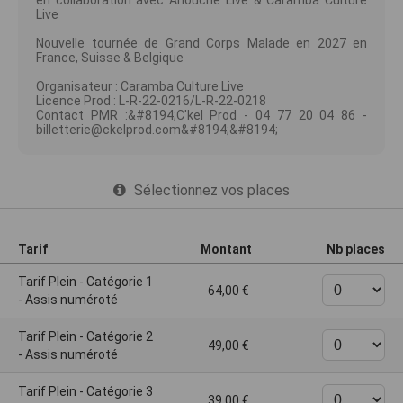
en collaboration avec Anouche Live & Caramba Culture
Live
Nouvelle tournée de Grand Corps Malade en 2027 en
France, Suisse & Belgique
Organisateur : Caramba Culture Live
Licence Prod : L-R-22-0216/L-R-22-0218
Contact PMR :&#8194;C'kel Prod - 04 77 20 04 86 -
billetterie@ckelprod.com&#8194;&#8194;
Sélectionnez vos places
Tarif
Montant
Nb places
Tarif Plein - Catégorie 1
64,00
- Assis numéroté
Tarif Plein - Catégorie 2
49,00
- Assis numéroté
Tarif Plein - Catégorie 3
39,00