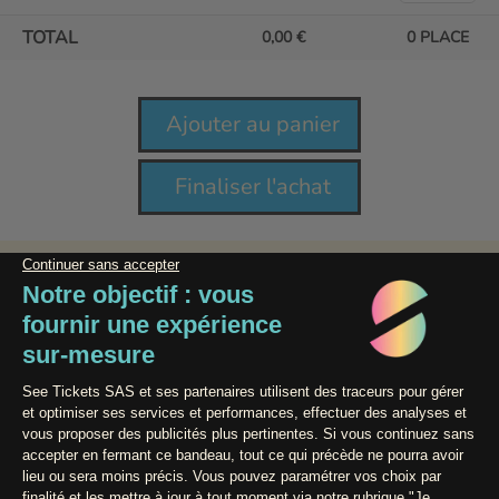
d'accompagnement » pourront bénéficier d'une place
exonérée pour leur accompagnant. Le billet est à récupérer
TOTAL
0,00
0
PLACE
au guichet, à l'entrée du festival.
Organisateur : BASE CONCERTS ET GREEN PARADIZE
Licence Prod : 2-011072 // 3-011049
Contact / Assistance
Powered by
Conditions générales de vente
Données Personnelles