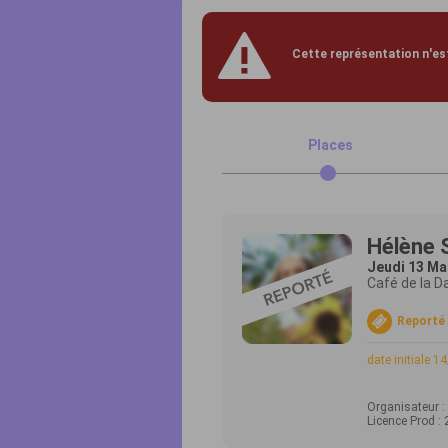
Cette représentation n'est
Places
Hélène 
Jeudi 13 Ma
Café de la D
Reporté
date initiale 1
Organisateur :
Licence Prod :