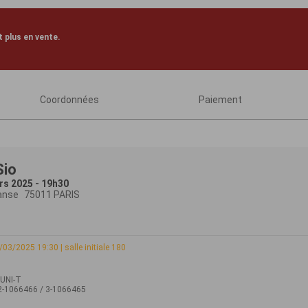
 plus en vente.
Coordonnées
Paiement
Sio
rs 2025 - 19h30
anse
75011 PARIS
4/03/2025 19:30 | salle initiale 180
 UNI-T
 2-1066466 / 3-1066465