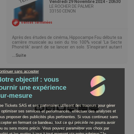
Vendredi 29 Novembre 2024 - 20h30
LE ROCHER DE PALMER
33150 CENON
Ventes terminées
Après des études de cinéma, Hippocampe Fou débute sa
carrière musicale au sein du trio 100% vocal 'La Secte
Phonétik' avant de se lancer en solo. S'inspirant autant
de Busta Rhymes que de Georges Brassens, il manie
...Suite
flows acrobatiques, jeux de mots et story-telling avec
une dextérité surprenante. Il a sorti une trilogie d'albums
autour du cycle de l'eau et plusieurs EP, truffés de textes
percussifs et pertinents. Accompagné du flamboyant DJ
Prosper, Hippo va vous faire vibrer et transpirer.
Organisateur : BASE
Licence Prod : 2 L-R- 20-012358 / 3 L-R-20-012359
Paiement 100% Sécurisé
Contact / Assistance
Conditions générales de vente