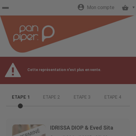
Mon compte
Accueil
billetterie
Site
Cette représentation n'est plus en vente.
officiel
ETAPE 1
ETAPE 2
ETAPE 3
ETAPE 4
IDRISSA DIOP & Eved Sita