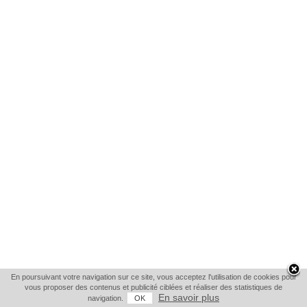
En poursuivant votre navigation sur ce site, vous acceptez l'utilisation de cookies pour
vous proposer des contenus et publicité ciblées et réaliser des statistiques de
En savoir plus
navigation.
OK