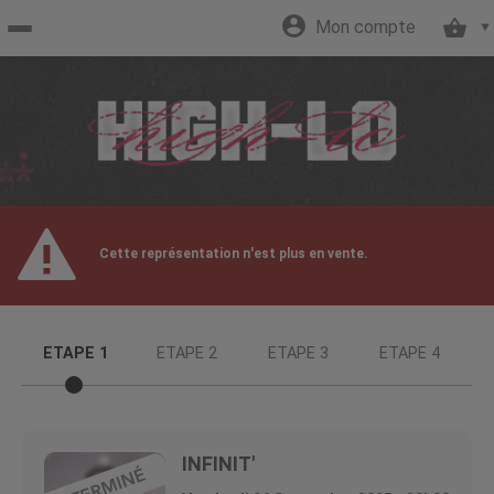
Mon compte
Accueil
billetterie
Site
Cette représentation n'est plus en vente.
officiel
ETAPE 1
ETAPE 2
ETAPE 3
ETAPE 4
INFINIT'