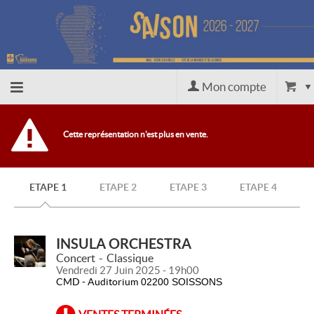
Mon compte
Accueil
Cette représentation n'est plus en vente.
billetterie
ETAPE 1
ETAPE 2
ETAPE 3
ETAPE 4
Site
officiel
INSULA ORCHESTRA
Concert
Classique
Vendredi 27 Juin 2025 - 19h00
CMD - Auditorium
02200 SOISSONS