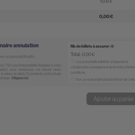
12,00
0,00
naire annulation
Nb de billets à assurer :
0
Total :
0.00
ec ou sans justificatifs.
Oui, je souhaite adhérer à l’assurance
vu ? En cas d’impossibilité d’assister à votre
J'ai bien pris connaissance de la notice d'info
 Meetch vous rembourse vos places (avec
conditions.
de la valeur du billet). Documents contractuels
adresse :
Cliquez ici
.
Non, je ne souhaite pas bénéficier de cette