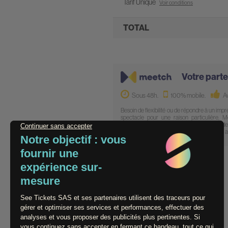
Tarif Unique
Voir conditions
TOTAL
Votre parte
Sous 48h.
100% mobile.
Av
Besoin de flexibilité ou de répondre à un impré
spectacle pour une raison particulière,
justificatif(s) à 100%, sans justificatif à 70% 
et d'information disponibles en utilisant cette 