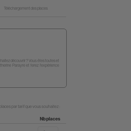
Téléchargement des places
uhaitez découvrir ? Vous êtes toutes et
therine Parayre et ferez l'expérience
aces par tarif que vous souhaitez :
Nb places