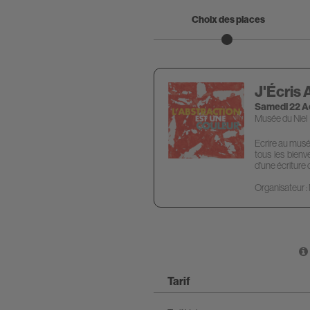
Choix des places
J'Écris
Samedi 22 A
Musée du Niel
Ecrire au musée
tous les bienv
d'une écriture 
Organisateur :
Tarif