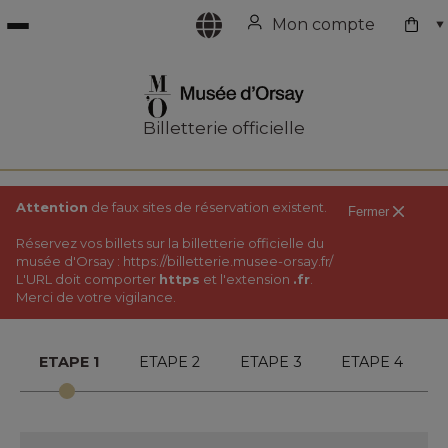
Mon compte
Site du
Billetterie officielle
musée
Attention
de faux sites de réservation existent.
Fermer
Réservez vos billets sur la billetterie officielle du
musée d'Orsay :
https://billetterie.musee-orsay.fr/
L'URL doit comporter
https
et l'extension
.fr
.
Merci de votre vigilance.
ETAPE 1
ETAPE 2
ETAPE 3
ETAPE 4