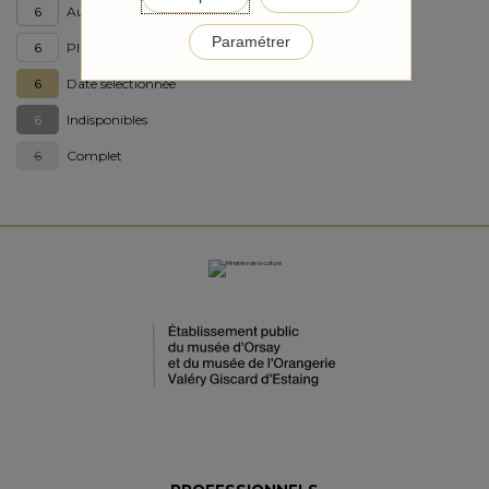
6
Aujourd'hui
Paramétrer
6
Places disponibles
6
Date sélectionnée
6
Indisponibles
6
Complet