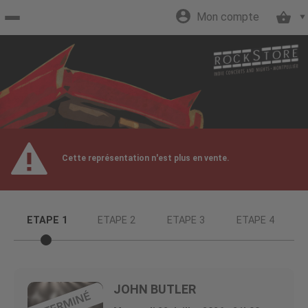
Mon compte
Accueil
billetterie
Site
Cette représentation n'est plus en vente.
officiel
ETAPE 1
ETAPE 2
ETAPE 3
ETAPE 4
JOHN BUTLER