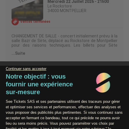
Mercredi 22 Juillet 2026 - 21h00
Le Rockstore
34000 MONTPELLIER
Ventes terminées
CHANGEMENT DE SALLE - concert initialement prévu à la
salle Bazr de Sète, déplacé au Rockstore de Montpellier
pour des raisons techniques. Les billets pour Sète
restent valables pour Montpellier.
...Suite
--------
John Butler est un artiste incontournable. Faisant partie
des artistes indépendants les plus prolifiques d'Australie,
à la fois engagé politiquement, défenseur de
l'environnement et virtuose des instruments à cordes,
avec un sens du groove et des textes sincères et
profonds. Bien plus qu'un simple auteur-compositeur :
Paiement 100% Sécurisé
c'est un vrai révolutionnaire musical.
Avec son talent unique pour les mélodies, la soul et les
refrains pop puissants, il est resté présent sur les ondes
pendant plus de 20 ans. On lui doit des titres comme
Zebra ou Better Than, sans parler de ses nombreux
Contact / Assistance
disques de platine et de l'instrumental emblématique
Ocean, qui cumule plus de 65 millions de vues sur
Conditions générales de vente
YouTube.