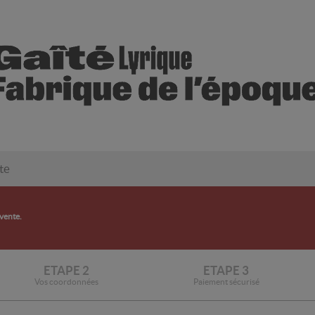
te
 vente.
ETAPE 2
ETAPE 3
Vos coordonnées
Paiement sécurisé