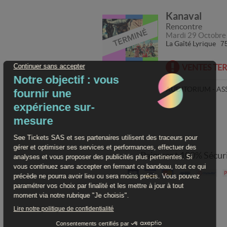
Kanaval
Rencontre
Mardi 29 Octobre
La Gaîté Lyrique
75
VENTES TE
AUDITORIUM - AS
Paiement 100% Sécur