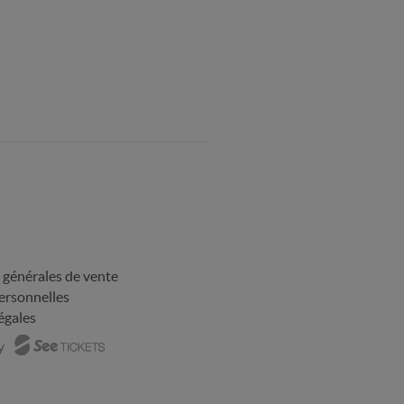
 générales de vente
rsonnelles
égales
y