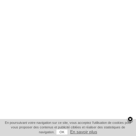
En poursuivant votre navigation sur ce site, vous acceptez l'utilisation de cookies pour
vous proposer des contenus et publicité ciblées et réaliser des statistiques de
En savoir plus
navigation.
OK