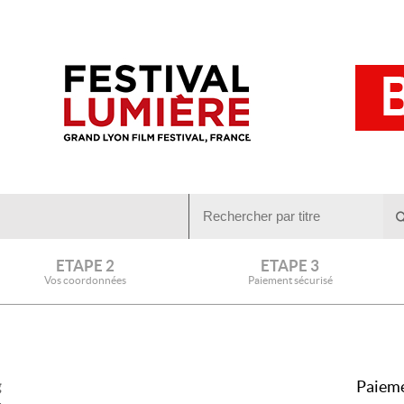
ETAPE 2
ETAPE 3
Vos coordonnées
Paiement sécurisé
Paieme
g