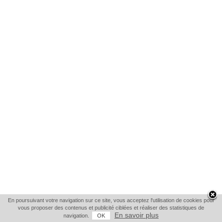
En poursuivant votre navigation sur ce site, vous acceptez l'utilisation de cookies pour
vous proposer des contenus et publicité ciblées et réaliser des statistiques de
En savoir plus
navigation.
OK