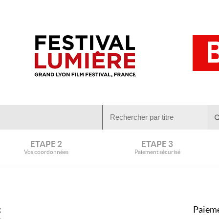
ETAPE 2
ETAPE 3
Vos coordonnées
Paiement sécurisé
Paieme
g