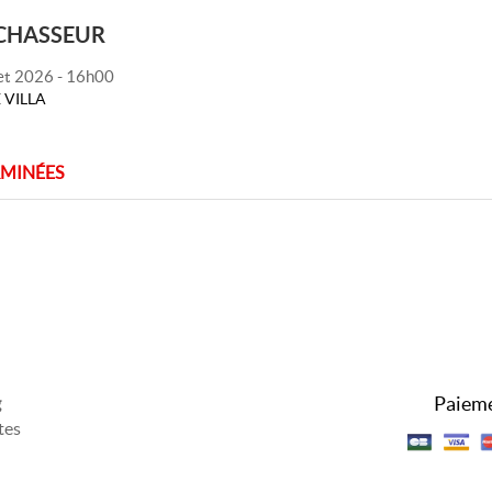
 CHASSEUR
et 2026 - 16h00
 VILLA
RMINÉES
Paieme
g
tes