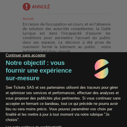
ANNULÉ
Annulé
En raison de l'occupation en cours, et en l'absence
de solution des autorités compétentes, la Gaîté
Lyrique est dans l'incapacité d'assurer les
conditions pour permettre l'accueil du public
dans ses espaces. La décision a été prise de
maintenir fermé le bâtiment au public : votre
événement est donc annulé.
Paiement 100% Sécurisé
Contact / Assistance
Conditions générales de vente
Données Personnelles