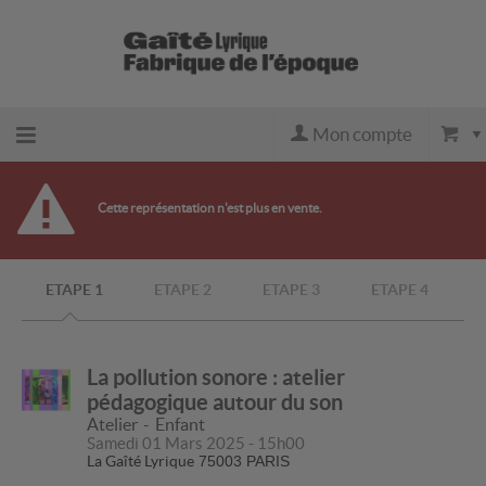
Mon compte
Retour
Cette représentation n'est plus en vente.
à
ETAPE 1
ETAPE 2
ETAPE 3
ETAPE 4
l'accueil
Retour
La pollution sonore : atelier
pédagogique autour du son
au site
Atelier
Enfant
Samedi 01 Mars 2025 - 15h00
La Gaîté Lyrique
75003 PARIS