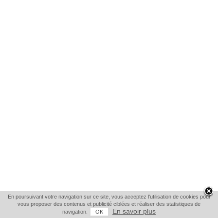
En poursuivant votre navigation sur ce site, vous acceptez l'utilisation de cookies pour
vous proposer des contenus et publicité ciblées et réaliser des statistiques de
En savoir plus
navigation.
OK